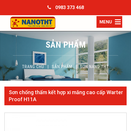
0983 373 468
MENU
SẢN PHẨM
TRANG CHỦ
SẢN PHẨM
SƠN NANO THT
Sơn chống thấm kết hợp xi măng cao cấp Warter
Proof H11A