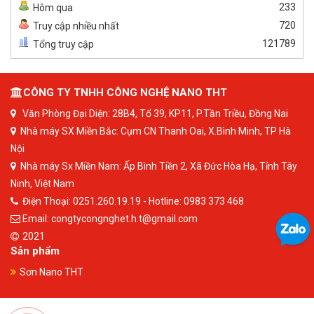
233
Hôm qua
720
Truy cập nhiều nhất
121789
Tổng truy cập
CÔNG TY TNHH CÔNG NGHỆ NANO THT
Văn Phòng Đại Diện: 28B4, Tổ 39, KP11, P.Tần Triều, Đồng Nai
Nhà máy SX Miền Bắc: Cụm CN Thanh Oai, X.Bình Minh, TP Hà
Nội
Nhà máy Sx Miền Nam: Ấp Bình Tiền 2, Xã Đức Hòa Hạ, Tỉnh Tây
Ninh, Việt Nam
Điện Thoại: 0251.260.19.19 - Hotline: 0983 373 468
Email: congtycongnghet.h.t@gmail.com
2021
Sản phẩm
Sơn Nano THT