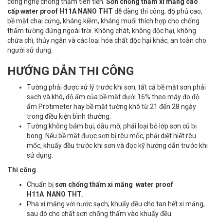
công nghệ chống thấm tiên tiến.
Sơn chống thấm xi măng cao
cấp
water proof H11A
NANO THT
dễ dàng thi công, độ phủ cao,
bề mặt chai cứng, kháng kiềm, kháng muối thích hợp cho chống
thấm tường đứng ngoài trời. Không chát, không độc hại, không
chứa chì, thủy ngân và các loại hóa chất độc hại khác, an toàn cho
người sử dụng.
HƯỚNG DẪN THI CÔNG
Tường phải được xử lý trước khi sơn, tất cả bề mặt sơn phải
sạch và khô, độ ẩm của bề mặt dưới 16% theo máy đo độ
ẩm Protimeter hay bề mặt tường khô từ 21 đến 28 ngày
trong điều kiện bình thường.
Tường không bám bụi, dầu mỡ, phải loại bỏ lớp sơn cũ bị
bong. Nếu bề mặt được sơn bị rêu mốc, phải diệt hiết rêu
mốc, khuấy đều trước khi sơn và đọc kỹ hướng dẫn trước khi
sử dụng.
Thi công
Chuẩn bị
sơn chống thấm xi măng
water proof
H11A
NANO THT
.
Pha xi măng với nước sạch, khuấy đều cho tan hết xi măng,
sau đó cho chất sơn chống thấm vào khuấy đều.