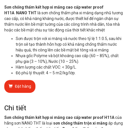
Sơn chống thấm kết hợp xi măng cao cấp
water proof
H11A
NANO THT
là sơn chống thấm pha xi măng dạng nhũ tương
cao cấp, có khả năng kháng nước, được thiết kế để ngăn chặn sự
thấm nước lên bề mặt tường của các công trình nhà dân, tòa nhà
hoặc các bề mặt chịu sự tác động của thời tiết khắc nhiệt
Sơn được trộn với xi măng và nước theo tỷ lệ 1:1:0.5, sau khi
trộn sẽ tạo thành hỗn hợp có khả năng chống thấm nước
hiệu quả, thi công lên các bề mặt bê tông và xi măng
Nhựa gốc Polyme và bột khoáng cao cấp (60 – 85%), chất
phụ gia (3 – 10%), Nước (10 – 25%).
Hàm lượng các chất VOC: < 30g/L.
Độ phủ lý thuyết: 4 – 5 m2/kg/lớp.
Đặt hàng
Chi tiết
Sơn chống thấm kết hợp xi măng cao cấp
water proof H11A
của
hãng sơn NANO THT là loại
sơn chống thấm trộn xi măng
áp dụng